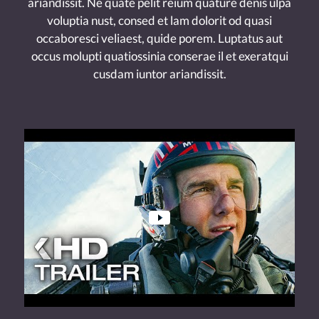
ariandissit. Ne quate pelit reium quature denis ulpa
voluptia nust, consed et lam dolorit od quasi
occaboresci veliaest, quide porem. Luptatus aut
occus molupti quatiossinia conserae il et exeratqui
cusdam iuntor ariandissit.