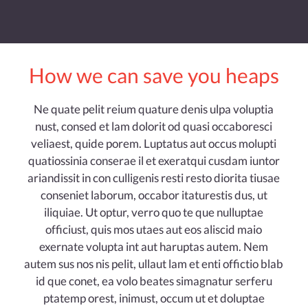
How we can save you heaps
Ne quate pelit reium quature denis ulpa voluptia
nust, consed et lam dolorit od quasi occaboresci
veliaest, quide porem. Luptatus aut occus molupti
quatiossinia conserae il et exeratqui cusdam iuntor
ariandissit in con culligenis resti resto diorita tiusae
conseniet laborum, occabor itaturestis dus, ut
iliquiae. Ut optur, verro quo te que nulluptae
officiust, quis mos utaes aut eos aliscid maio
exernate volupta int aut haruptas autem. Nem
autem sus nos nis pelit, ullaut lam et enti offictio blab
id que conet, ea volo beates simagnatur serferu
ptatemp orest, inimust, occum ut et doluptae